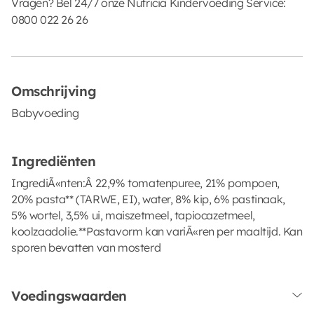
Vragen? Bel 24/7 onze Nutricia Kindervoeding Service:
0800 022 26 26
Omschrijving
Babyvoeding
Ingrediënten
IngrediÃ«nten:Â 22,9% tomatenpuree, 21% pompoen,
20% pasta** (TARWE, EI), water, 8% kip, 6% pastinaak,
5% wortel, 3,5% ui, maiszetmeel, tapiocazetmeel,
koolzaadolie.**Pastavorm kan variÃ«ren per maaltijd. Kan
sporen bevatten van mosterd
Voedingswaarden