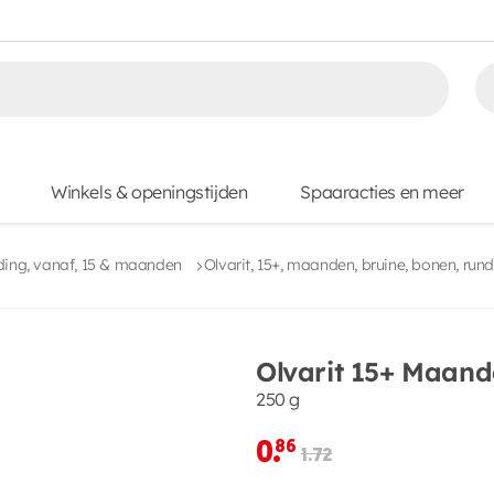
Winkels & openingstijden
Spaaracties en meer
ing, vanaf, 15 & maanden
Olvarit, 15+, maanden, bruine, bonen, run
Olvarit 15+ Maan
250 g
0.
86
1.72