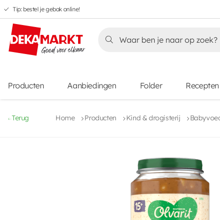
Tip: bestel je gebak online!
Overslaan
Overslaan
Overslaan
naar
naar
naar
Overslaan
hoofdnavigatie
hoofdinhoud
voettekstinhoud
naar
aanbiedingen
Producten
Aanbiedingen
Folder
Recepten
Terug
Home
Producten
Kind & drogisterij
Babyvoed