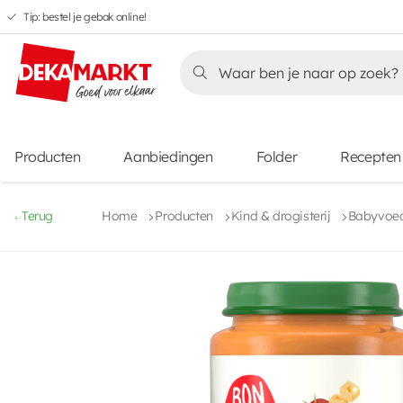
Tip: bestel je gebak online!
Overslaan
Overslaan
Overslaan
naar
naar
naar
Overslaan
hoofdnavigatie
hoofdinhoud
voettekstinhoud
naar
aanbiedingen
Producten
Aanbiedingen
Folder
Recepten
Terug
Home
Producten
Kind & drogisterij
Babyvoed