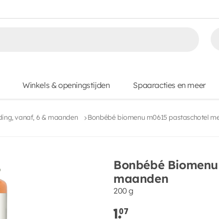
Winkels & openingstijden
Spaaracties en meer
ing, vanaf, 6 & maanden
Bonbébé biomenu m0615 pastaschotel m
Bonbébé Biomenu 
maanden
200 g
1.
07