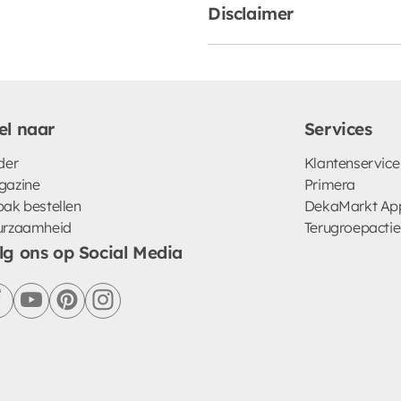
Disclaimer
el naar
Services
der
Klantenservice
gazine
Primera
ak bestellen
DekaMarkt Ap
urzaamheid
Terugroepactie
lg ons op Social Media
facebook
youtube
pinterest
instagram