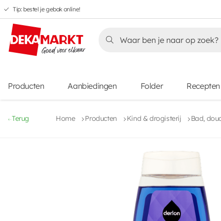
Tip: bestel je gebak online!
Overslaan
Overslaan
Overslaan
naar
naar
naar
Overslaan
hoofdnavigatie
hoofdinhoud
voettekstinhoud
naar
aanbiedingen
Producten
Aanbiedingen
Folder
Recepten
Terug
Home
Producten
Kind & drogisterij
Bad, dou