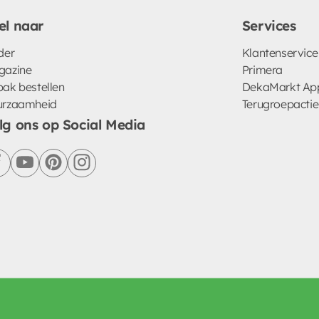
el naar
Services
der
Klantenservice
gazine
Primera
ak bestellen
DekaMarkt Ap
urzaamheid
Terugroepactie
lg ons op Social Media
facebook
youtube
pinterest
instagram