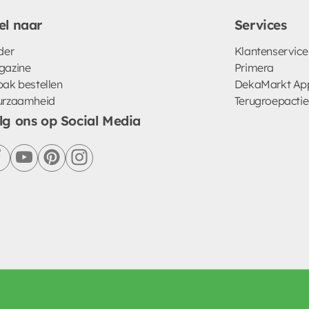
el naar
Services
der
Klantenservice
gazine
Primera
ak bestellen
DekaMarkt Ap
urzaamheid
Terugroepactie
lg ons op Social Media
facebook
youtube
pinterest
instagram