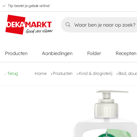
Tip: bestel je gebak online!
Overslaan
Overslaan
Overslaan
naar
naar
naar
Overslaan
hoofdnavigatie
hoofdinhoud
voettekstinhoud
naar
aanbiedingen
Producten
Aanbiedingen
Folder
Recepten
Terug
Home
Producten
Kind & drogisterij
Bad, dou