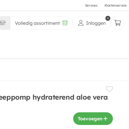
Services
Klantenservice
Volledig assortiment
Inloggen
zeeppomp hydraterend aloe vera
Toevoegen