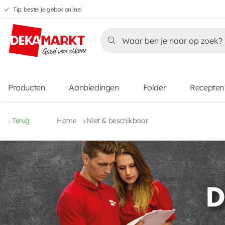
Tip: bestel je gebak online!
Overslaan
Overslaan
Overslaan
naar
naar
naar
Overslaan
hoofdnavigatie
hoofdinhoud
voettekstinhoud
naar
aanbiedingen
Producten
Aanbiedingen
Folder
Recepten
Terug
Home
Niet & beschikbaar