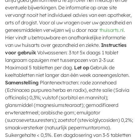
eventuele bijwerkingen. De informatie op onze site
vervangt nooit het individueel advies van een apotheker,
arts of drogist. Voor al uw vragen over uw gezondheid en
geneesmiddelen verwijzen wij u door naar
thuisarts.nl
.
Hier vindt u betrouwbare en onafhankelijke informatie
van uw huisarts over gezondheid en ziekte.
Instructies
voor gebruik
Volwassenen: 3 tot 5x daags 1 tablet
langzaam opzuigen met tussenpozen van 2-3 uur.
Maximaal 5 tabletten per dag.
Let op
Gebruik de
keeltabletten niet langer dan één week aaneengesloten.
Samenstelling
Plantenextracten: rode zonnehoed
(Echinacea purpurea herba en radix), echte salie (Salvia
officinalis) 0,3%; vulstof (sorbitol en mannitol);
glansmiddel (magnesiumstearaat); gemodificeerd
erwtenzetmeel; arabische gom; emulgator
(sucrosevetzuuresters); zoetstof (steviolglycosiden) 0,2%;
smaakversterker (natuurlijk pepermuntaroma).
Suikergehalte < 0,5%. Een dagdosering van 3-5 tabletten