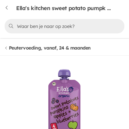
Ella's kitchen sweet potato pumpk apple blueb 4 mnd
Peutervoeding, vanaf, 24 & maanden