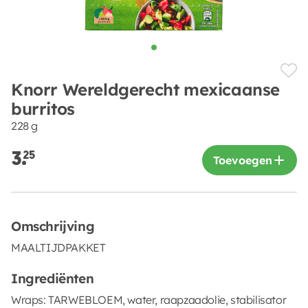
Knorr Wereldgerecht mexicaanse
burritos
228 g
3.
25
Toevoegen
Omschrijving
MAALTIJDPAKKET
Ingrediënten
Wraps: TARWEBLOEM, water, raapzaadolie, stabilisator