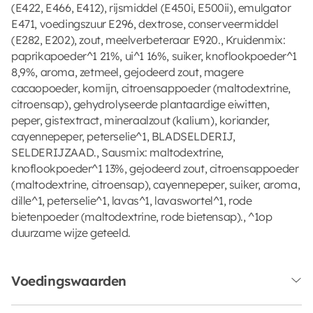
(E422, E466, E412), rijsmiddel (E450i, E500ii), emulgator
E471, voedingszuur E296, dextrose, conserveermiddel
(E282, E202), zout, meelverbeteraar E920., Kruidenmix:
paprikapoeder^1 21%, ui^1 16%, suiker, knoflookpoeder^1
8,9%, aroma, zetmeel, gejodeerd zout, magere
cacaopoeder, komijn, citroensappoeder (maltodextrine,
citroensap), gehydrolyseerde plantaardige eiwitten,
peper, gistextract, mineraalzout (kalium), koriander,
cayennepeper, peterselie^1, BLADSELDERIJ,
SELDERIJZAAD., Sausmix: maltodextrine,
knoflookpoeder^1 13%, gejodeerd zout, citroensappoeder
(maltodextrine, citroensap), cayennepeper, suiker, aroma,
dille^1, peterselie^1, lavas^1, lavaswortel^1, rode
bietenpoeder (maltodextrine, rode bietensap)., ^1op
duurzame wijze geteeld.
Voedingswaarden