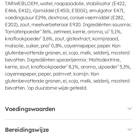
TARWEBLOEM, water, raapzaadolie, stabilisator (E422,
E466, E412), rijsmiddel (E450i, E500ii), emulgator E471,
voedingszuur E296, dextrose, conserveermiddel (E282,
E202), zout, meelverbeteraar E920. Ingrediënten sausmix:
Tomatenpoeder¹ 36%, zetmeel, kerrie, aroma, ui¹ 5,1%,
knoflookpoeder¹ 3,6%, zout, gistextract, komijnzaad,
maïsolie, suiker, prei¹ 0,8%, cayennepeper, peper. Kan
glutenbevattende granen, ei, soja, melk, selderij, mosterd
bevatten. Ingrediënten specerijenmix: Maltodextrine,
kerrie, zout, knoflookpoeder¹ 8,1%, aroma, uipoeder¹ 5,3%,
cayennepeper, peper, palmvet, komijn. Kan
glutenbevattende granen, ei, soja, melk, selderij, mosterd
bevatten. ¹op duurzame wijze geteeld.
Voedingswaarden
Bereidingswijze