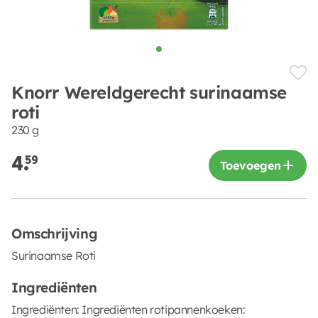
Knorr Wereldgerecht surinaamse
roti
230 g
4.
59
Toevoegen
Omschrijving
Surinaamse Roti
Ingrediënten
Ingrediënten: Ingrediënten rotipannenkoeken: