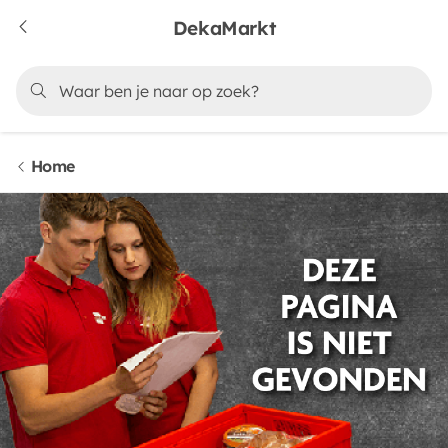
DekaMarkt
Home