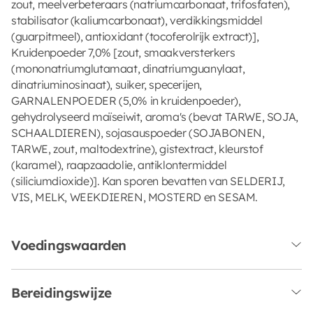
zout, meelverbeteraars (natriumcarbonaat, trifosfaten),
stabilisator (kaliumcarbonaat), verdikkingsmiddel
(guarpitmeel), antioxidant (tocoferolrijk extract)],
Kruidenpoeder 7,0% [zout, smaakversterkers
(mononatriumglutamaat, dinatriumguanylaat,
dinatriuminosinaat), suiker, specerijen,
GARNALENPOEDER (5,0% in kruidenpoeder),
gehydrolyseerd maïseiwit, aroma's (bevat TARWE, SOJA,
SCHAALDIEREN), sojasauspoeder (SOJABONEN,
TARWE, zout, maltodextrine), gistextract, kleurstof
(karamel), raapzaadolie, antiklontermiddel
(siliciumdioxide)]. Kan sporen bevatten van SELDERIJ,
VIS, MELK, WEEKDIEREN, MOSTERD en SESAM.
Voedingswaarden
Bereidingswijze