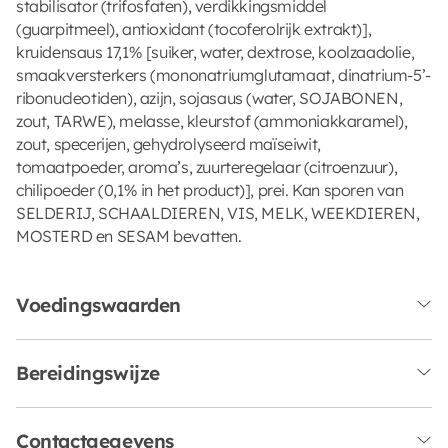
stabilisator (trifosfaten), verdikkingsmiddel
(guarpitmeel), antioxidant (tocoferolrijk extrakt)],
kruidensaus 17,1% [suiker, water, dextrose, koolzaadolie,
smaakversterkers (mononatriumglutamaat, dinatrium-5’-
ribonucleotiden), azijn, sojasaus (water, SOJABONEN,
zout, TARWE), melasse, kleurstof (ammoniakkaramel),
zout, specerijen, gehydrolyseerd maïseiwit,
tomaatpoeder, aroma’s, zuurteregelaar (citroenzuur),
chilipoeder (0,1% in het product)], prei. Kan sporen van
SELDERIJ, SCHAALDIEREN, VIS, MELK, WEEKDIEREN,
MOSTERD en SESAM bevatten.
Voedingswaarden
Bereidingswijze
Contactgegevens