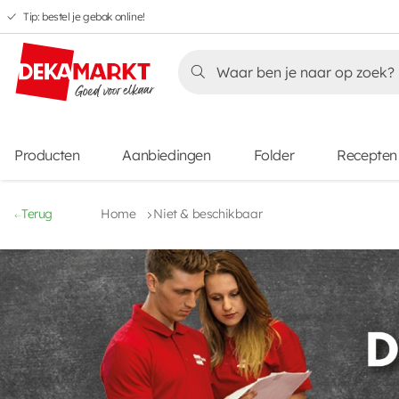
Tip: bestel je gebak online!
Overslaan
Overslaan
Overslaan
naar
naar
naar
Overslaan
hoofdnavigatie
hoofdinhoud
voettekstinhoud
naar
aanbiedingen
Producten
Aanbiedingen
Folder
Recepten
Terug
Home
Niet & beschikbaar