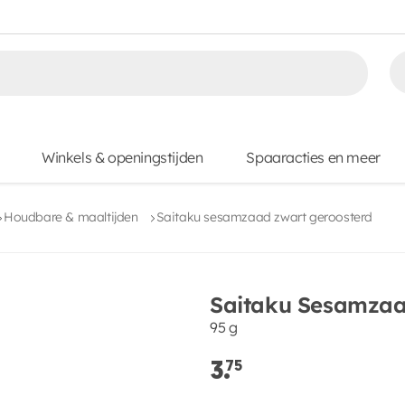
Winkels & openingstijden
Spaaracties en meer
Houdbare & maaltijden
Saitaku sesamzaad zwart geroosterd
Saitaku Sesamzaa
95 g
3.
75