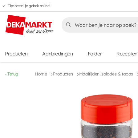
Tip: bestel je gebak online!
Overslaan
Overslaan
Overslaan
naar
naar
naar
Overslaan
hoofdnavigatie
hoofdinhoud
voettekstinhoud
naar
aanbiedingen
Producten
Aanbiedingen
Folder
Recepten
Terug
Home
Producten
Maaltijden, salades & tapas