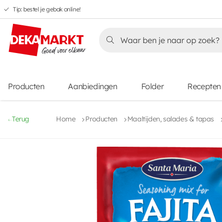
Tip: bestel je gebak online!
Overslaan
Overslaan
Overslaan
naar
naar
naar
Overslaan
hoofdnavigatie
hoofdinhoud
voettekstinhoud
naar
aanbiedingen
Producten
Aanbiedingen
Folder
Recepten
Terug
Home
Producten
Maaltijden, salades & tapas