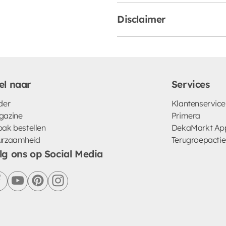
Disclaimer
el naar
Services
der
Klantenservice
gazine
Primera
ak bestellen
DekaMarkt Ap
urzaamheid
Terugroepactie
lg ons op Social Media
facebook
youtube
pinterest
instagram