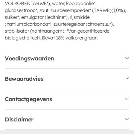
VOLKORENTARWE*), water, koolzaadolie*,
glucosestroop*, zout, zuurdesempoeder* (TARWE)(1,0%),
suiker*, emulgator (lecithine*), rijsmiddel
(natriumbicarbonaat), zuurteregelaar (citroenzuur),
stabilisator (xanthaangom). *Van gecertificeerde
biologische teelt. Bevat 18% volkorengraan.
Voedingswaarden
Bewaaradvies
Contactgegevens
Disclaimer