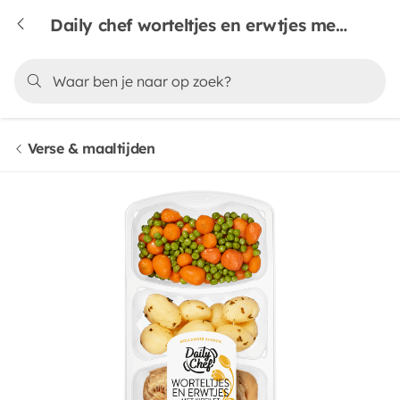
Daily chef worteltjes en erwtjes met kipfilet krieltjes en peperroomsaus
Verse & maaltijden