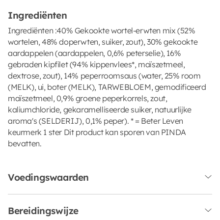
Ingrediënten
Ingrediënten :40% Gekookte wortel-erwten mix (52%
wortelen, 48% doperwten, suiker, zout), 30% gekookte
aardappelen (aardappelen, 0,6% peterselie), 16%
gebraden kipfilet (94% kippenvlees*, maïszetmeel,
dextrose, zout), 14% peperroomsaus (water, 25% room
(MELK), ui, boter (MELK), TARWEBLOEM, gemodificeerd
maïszetmeel, 0,9% groene peperkorrels, zout,
kaliumchloride, gekaramelliseerde suiker, natuurlijke
aroma's (SELDERIJ), 0,1% peper). * = Beter Leven
keurmerk 1 ster Dit product kan sporen van PINDA
bevatten.
Voedingswaarden
Bereidingswijze