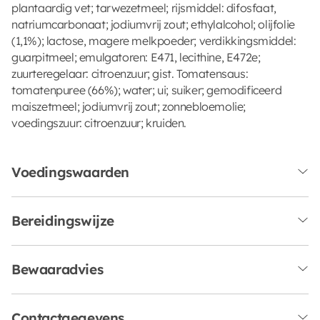
plantaardig vet; tarwezetmeel; rijsmiddel: difosfaat,
natriumcarbonaat; jodiumvrij zout; ethylalcohol; olijfolie
(1,1%); lactose, magere melkpoeder; verdikkingsmiddel:
guarpitmeel; emulgatoren: E471, lecithine, E472e;
zuurteregelaar: citroenzuur; gist. Tomatensaus:
tomatenpuree (66%); water; ui; suiker; gemodificeerd
maiszetmeel; jodiumvrij zout; zonnebloemolie;
voedingszuur: citroenzuur; kruiden.
Voedingswaarden
Bereidingswijze
Bewaaradvies
Contactgegevens