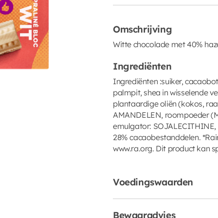
Omschrijving
Witte chocolade met 40% haz
Ingrediënten
Ingrediënten :suiker, cacaobo
palmpit, shea in wisselende
plantaardige oliën (kokos, r
AMANDELEN, roompoeder (MEL
emulgator: SOJALECITHINE, Bo
28% cacaobestanddelen. *Rainf
www.ra.org. Dit product kan
Voedingswaarden
Bewaaradvies