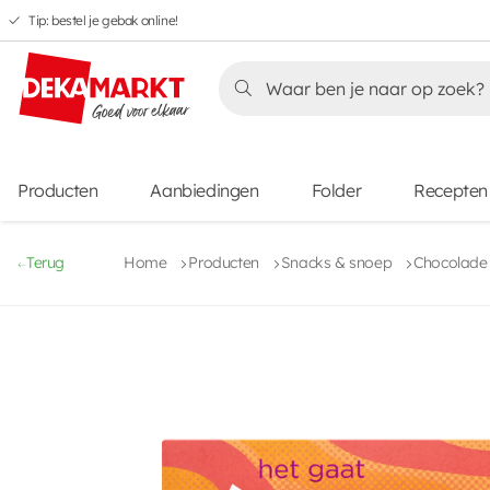
Tip: bestel je gebak online!
Overslaan
Overslaan
Overslaan
naar
naar
naar
Overslaan
hoofdnavigatie
hoofdinhoud
voettekstinhoud
naar
aanbiedingen
Producten
Aanbiedingen
Folder
Recepten
Terug
Home
Producten
Snacks & snoep
Chocolade