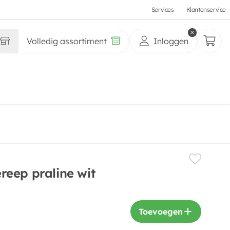
Services
Klantenservice
Volledig assortiment
Inloggen
eep praline wit
Toevoegen