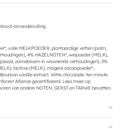
elnoot-amandelvulling
ter*, volle MELKPOEDER, plantaardige vetten (palm,
 verhoudingen), 4% HAZELNOTEN*, weipoeder (MELK),
aapzaad, zonnebloem in wisselende verhoudingen), 3%
K), lactose (MELK), magere cacaopoeder*,
urbon vanille-extract. Witte chocolade: ten minste
orest Alliance gecertificeerd. Lees meer op
 sporen van andere NOTEN, GERST en TARWE bevatten.