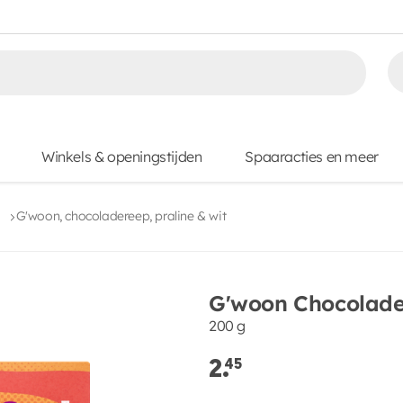
Winkels & openingstijden
Spaaracties en meer
G'woon, chocoladereep, praline & wit
G'woon Chocolader
200 g
2.
45