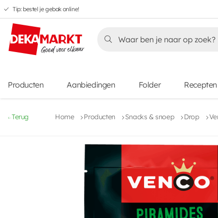
Tip: bestel je gebak online!
Overslaan
Overslaan
Overslaan
naar
naar
naar
Overslaan
hoofdnavigatie
hoofdinhoud
voettekstinhoud
naar
aanbiedingen
Producten
Aanbiedingen
Folder
Recepten
Terug
Home
Producten
Snacks & snoep
Drop
Ve