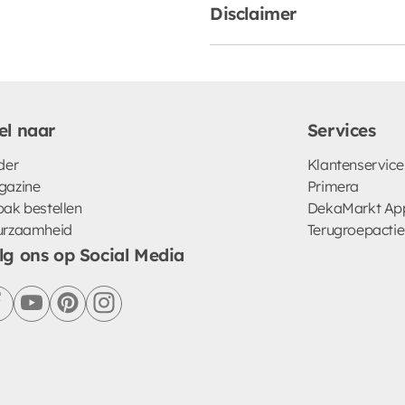
Disclaimer
el naar
Services
der
Klantenservice
gazine
Primera
ak bestellen
DekaMarkt Ap
urzaamheid
Terugroepactie
lg ons op Social Media
facebook
youtube
pinterest
instagram