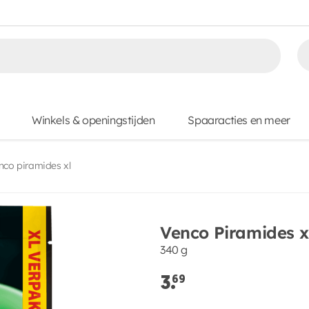
Winkels & openingstijden
Spaaracties en meer
nco piramides xl
Venco Piramides x
340 g
3.
69