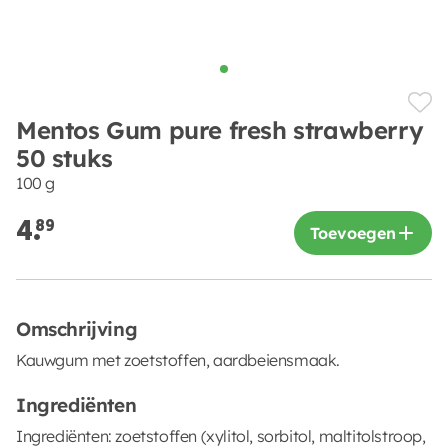
Mentos Gum pure fresh strawberry
50 stuks
100 g
4.
89
Toevoegen
Omschrijving
Kauwgum met zoetstoffen, aardbeiensmaak.
Ingrediënten
Ingrediënten: zoetstoffen (xylitol, sorbitol, maltitolstroop,