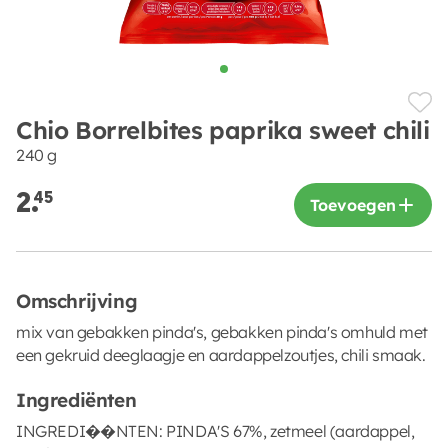
Chio Borrelbites paprika sweet chili
240 g
2.
45
Toevoegen
Omschrijving
mix van gebakken pinda's, gebakken pinda's omhuld met
een gekruid deeglaagje en aardappelzoutjes, chili smaak.
Ingrediënten
INGREDI��NTEN: PINDA'S 67%, zetmeel (aardappel,