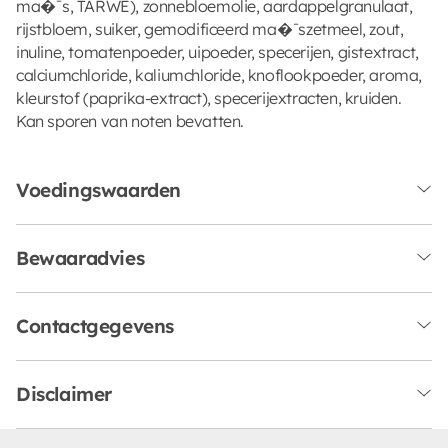
ma�¯s, TARWE), zonnebloemolie, aardappelgranulaat,
rijstbloem, suiker, gemodificeerd ma�¯szetmeel, zout,
inuline, tomatenpoeder, uipoeder, specerijen, gistextract,
calciumchloride, kaliumchloride, knoflookpoeder, aroma,
kleurstof (paprika-extract), specerijextracten, kruiden.
Kan sporen van noten bevatten.
Voedingswaarden
Bewaaradvies
Contactgegevens
Disclaimer