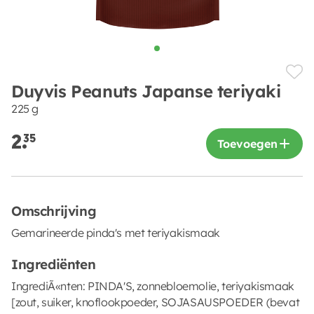
Duyvis Peanuts Japanse teriyaki
225 g
2.
35
Toevoegen
Omschrijving
Gemarineerde pinda's met teriyakismaak
Ingrediënten
IngrediÃ«nten: PINDA'S, zonnebloemolie, teriyakismaak
[zout, suiker, knoflookpoeder, SOJASAUSPOEDER (bevat