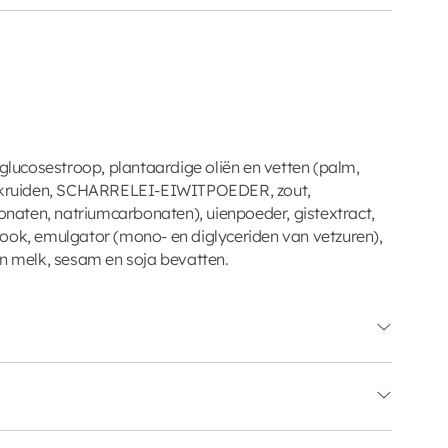
ucosestroop, plantaardige oliën en vetten (palm,
kruiden, SCHARRELEI-EIWITPOEDER, zout,
aten, natriumcarbonaten), uienpoeder, gistextract,
, emulgator (mono- en diglyceriden van vetzuren),
an melk, sesam en soja bevatten.