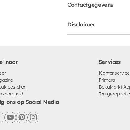
Contactgegevens
Disclaimer
el naar
Services
der
Klantenservice
gazine
Primera
ak bestellen
DekaMarkt Ap
urzaamheid
Terugroepactie
lg ons op Social Media
facebook
youtube
pinterest
instagram