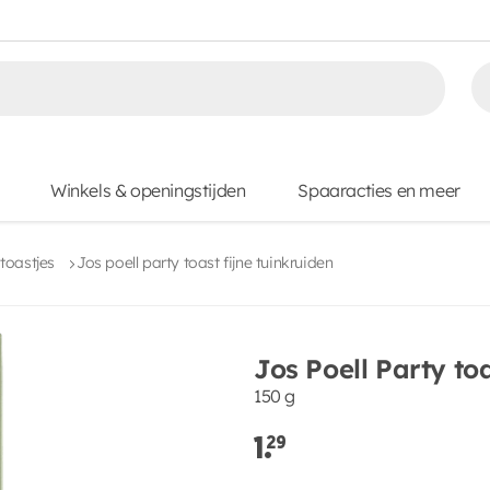
Winkels & openingstijden
Spaaracties en meer
toastjes
Jos poell party toast fijne tuinkruiden
Jos Poell Party toa
150 g
1.
29