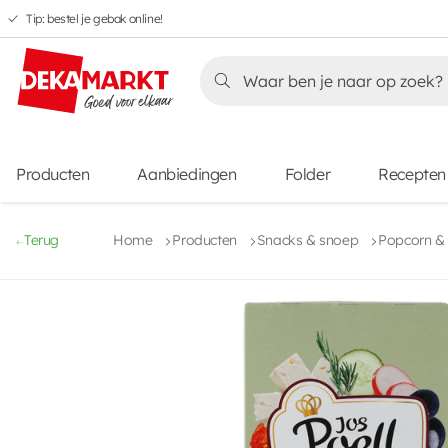
Tip: bestel je gebak online!
Overslaan
Overslaan
Overslaan
naar
naar
naar
Overslaan
hoofdnavigatie
hoofdinhoud
voettekstinhoud
naar
aanbiedingen
Producten
Aanbiedingen
Folder
Recepten
Terug
Home
Producten
Snacks & snoep
Popcorn & 