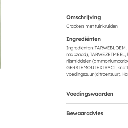
Omschrijving
Crackers met tuinkruiden
Ingrediënten
Ingrediënten: TARWEBLOEM, gl
raapzaad), TARWEZETMEEL, 
rijsmiddelen (ammoniumcarbon
GERSTEMOUTEXTRACT, knoflook
voedingszuur (citroenzuur). K
Voedingswaarden
Bewaaradvies