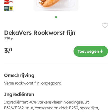
DekaVers Rookworst fijn
275 g
3.
71
Toevoegen
Omschrijving
Verse rookworst fijn, ongegaard
Ingrediënten
Ingrediënten: 96% varkensvlees*, voedingszuur:
E326/E262, zout, conserveermiddel: E250, specerijen,