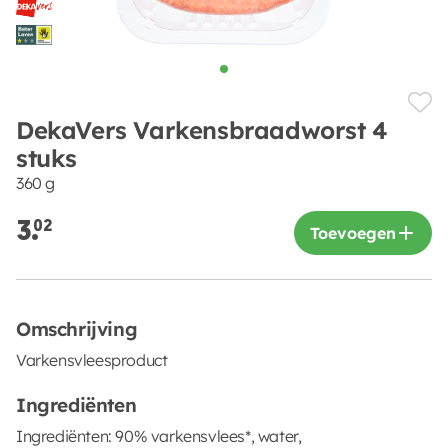
DekaVers Varkensbraadworst 4
stuks
360 g
3.
02
Toevoegen
Omschrijving
Varkensvleesproduct
Ingrediënten
Ingrediënten: 90% varkensvlees*, water,