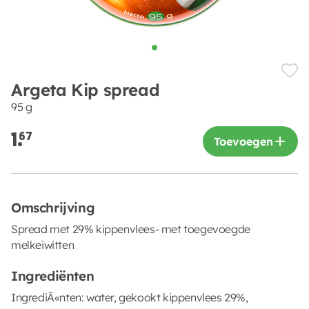
Argeta Kip spread
95 g
1.
67
Toevoegen
Omschrijving
Spread met 29% kippenvlees- met toegevoegde
melkeiwitten
Ingrediënten
IngrediÃ«nten: water, gekookt kippenvlees 29%,