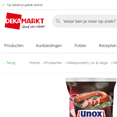
Tip: bestel je gebak online!
Overslaan
Overslaan
Overslaan
naar
naar
naar
Overslaan
hoofdnavigatie
hoofdinhoud
voettekstinhoud
naar
aanbiedingen
Producten
Aanbiedingen
Folder
Recepten
Terug
Home
Producten
Vlees(waren), vis & vega
Vl