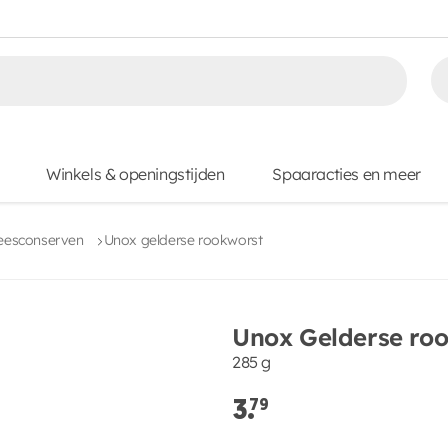
Winkels & openingstijden
Spaaracties en meer
eesconserven
Unox gelderse rookworst
Unox Gelderse ro
285 g
3.
79