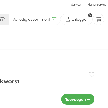
Services
Klantenservice
Volledig assortiment
Inloggen
okworst
Toevoegen