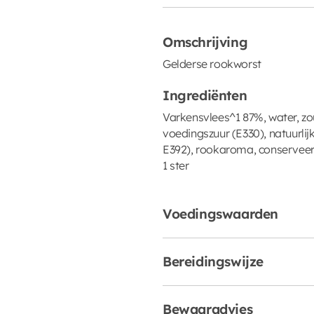
Omschrijving
Gelderse rookworst
Ingrediënten
Varkensvlees^1 87%, water, zou
voedingszuur (E330), natuurlij
E392), rookaroma, conserveer
1 ster
Voedingswaarden
Bereidingswijze
Bewaaradvies