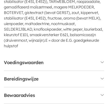
stabilisator (E451, E452)), TARWEBLOEM, raapzaadolie,
gemodificeerd maïszetmeel, magere MELKPOEDER,
BOTERVET, gistextract (bevat GERST), zout, kippenvet,
stabilisator (E451, E452), fructose, aroma (bevat MELK),
uienpoeder, maltodextrine, nootmuskaat,
SELDERIJBLAD, knoflookpoeder, witte peper, laurierbad,
kleurstof E101, smaakversterker E621, balsamicoazijn
(druivenmost, wijnazijn).E = door de E.G. goedgekeurde
hulpstof
Voedingswaarden
Bereidingswijze
Bewaaradvies