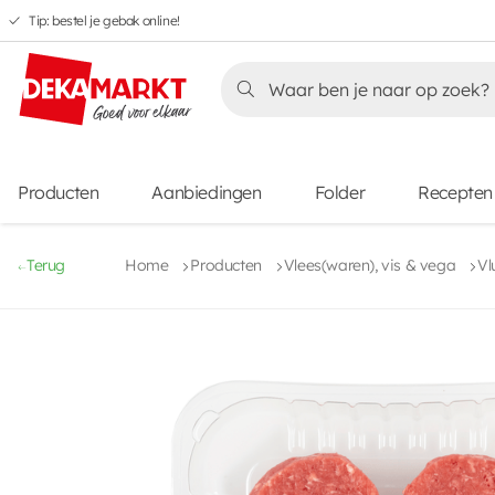
Tip: bestel je gebak online!
Overslaan
Overslaan
Overslaan
naar
naar
naar
Overslaan
hoofdnavigatie
hoofdinhoud
voettekstinhoud
naar
aanbiedingen
Producten
Aanbiedingen
Folder
Recepten
Terug
Home
Producten
Vlees(waren), vis & vega
Vl