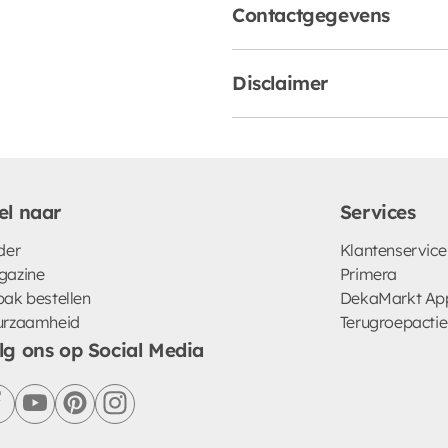
Contactgegevens
Disclaimer
el naar
Services
der
Klantenservice
gazine
Primera
ak bestellen
DekaMarkt Ap
urzaamheid
Terugroepactie
lg ons op Social Media
facebook
youtube
pinterest
instagram