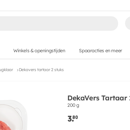
Winkels & openingstijden
Spaaracties en meer
ugklaar
Dekavers tartaar 2 stuks
DekaVers Tartaar 
200 g
3.
80