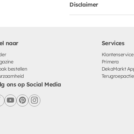
Disclaimer
el naar
Services
der
Klantenservice
gazine
Primera
ak bestellen
DekaMarkt Ap
urzaamheid
Terugroepactie
lg ons op Social Media
facebook
youtube
pinterest
instagram