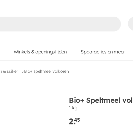
Winkels & openingstijden
Spaaracties en meer
 & suiker
Bio+ speltmeel volkoren
Bio+ Speltmeel vo
1 kg
2.
45