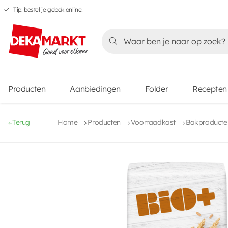
Tip: bestel je gebak online!
Overslaan
Overslaan
Overslaan
naar
naar
naar
Overslaan
hoofdnavigatie
hoofdinhoud
voettekstinhoud
naar
aanbiedingen
Producten
Aanbiedingen
Folder
Recepten
Terug
Home
Producten
Voorraadkast
Bakproducten