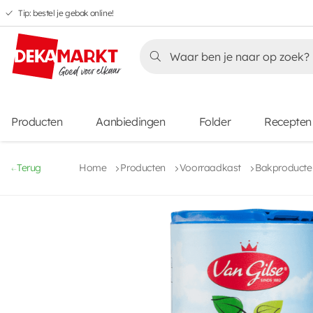
Tip: bestel je gebak online!
Overslaan
Overslaan
Overslaan
naar
naar
naar
Overslaan
hoofdnavigatie
hoofdinhoud
voettekstinhoud
naar
aanbiedingen
Producten
Aanbiedingen
Folder
Recepten
Terug
Home
Producten
Voorraadkast
Bakproducten