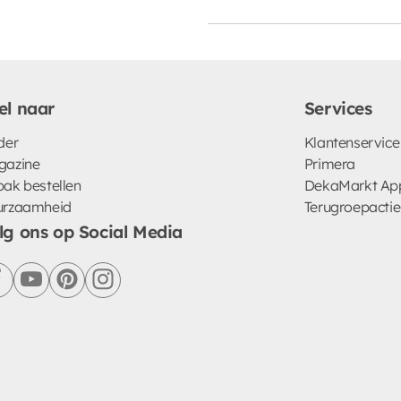
el naar
Services
der
Klantenservice
gazine
Primera
ak bestellen
DekaMarkt Ap
urzaamheid
Terugroepactie
lg ons op Social Media
facebook
youtube
pinterest
instagram