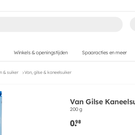
Winkels & openingstijden
Spaaracties en meer
 & suiker
Van, gilse & kaneelsuiker
Van Gilse Kaneels
200 g
0.
98