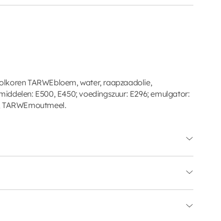
olkoren TARWEbloem, water, raapzaadolie,
jsmiddelen: E500, E450; voedingszuur: E296; emulgator:
2; TARWEmoutmeel.