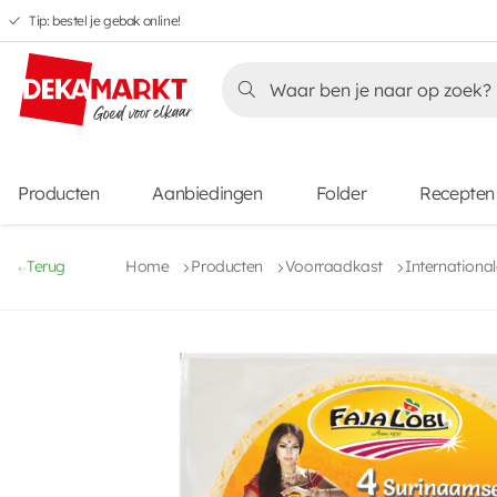
Tip: bestel je gebak online!
Overslaan
Overslaan
Overslaan
naar
naar
naar
Overslaan
hoofdnavigatie
hoofdinhoud
voettekstinhoud
naar
aanbiedingen
Producten
Aanbiedingen
Folder
Recepten
Terug
Home
Producten
Voorraadkast
Internationa