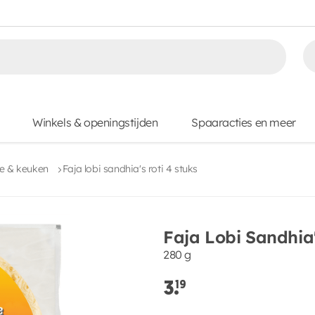
Winkels & openingstijden
Spaaracties en meer
le & keuken
Faja lobi sandhia's roti 4 stuks
Faja Lobi Sandhia'
280 g
3.
19