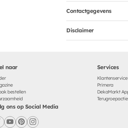
Contactgegevens
Disclaimer
el naar
Services
der
Klantenservice
gazine
Primera
ak bestellen
DekaMarkt Ap
urzaamheid
Terugroepactie
lg ons op Social Media
facebook
youtube
pinterest
instagram