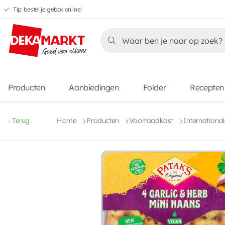
Tip: bestel je gebak online!
Overslaan
Overslaan
Overslaan
naar
naar
naar
Overslaan
hoofdnavigatie
hoofdinhoud
voettekstinhoud
naar
aanbiedingen
Producten
Aanbiedingen
Folder
Recepten
Terug
Home
Producten
Voorraadkast
Internationa