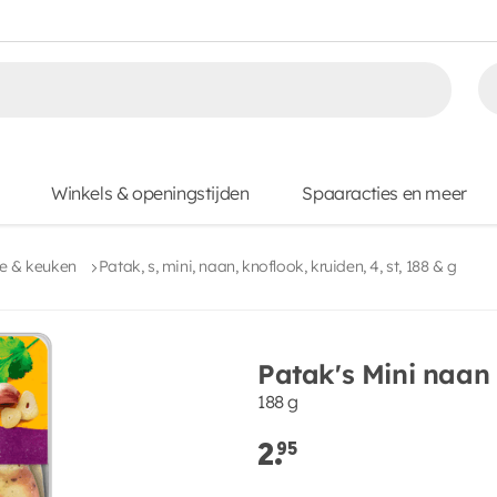
Winkels & openingstijden
Spaaracties en meer
le & keuken
Patak, s, mini, naan, knoflook, kruiden, 4, st, 188 & g
Patak's Mini naan 
188 g
2.
95