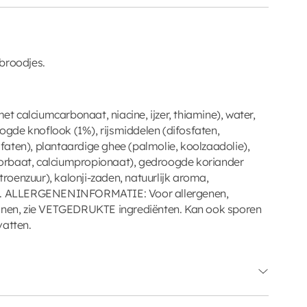
broodjes.
 calciumcarbonaat, niacine, ijzer, thiamine), water,
oogde knoflook (1%), rijsmiddelen (difosfaten,
aten), plantaardige ghee (palmolie, koolzaadolie),
orbaat, calciumpropionaat), gedroogde koriander
itroenzuur), kalonji-zaden, natuurlijk aroma,
 ALLERGENENINFORMATIE: Voor allergenen,
ranen, zie VETGEDRUKTE ingrediënten. Kan ook sporen
vatten.