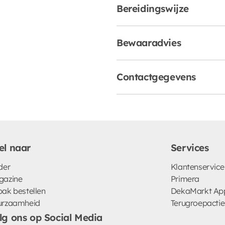
Bereidingswijze
Bewaaradvies
Contactgegevens
Disclaimer
el naar
Services
der
Klantenservice
gazine
Primera
ak bestellen
DekaMarkt Ap
urzaamheid
Terugroepactie
lg ons op Social Media