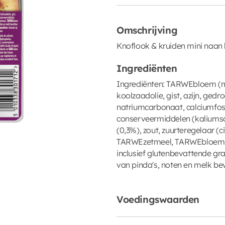
Omschrijving
Knoflook & kruiden mini naan 
Ingrediënten
Ingrediënten: TARWEbloem (met
koolzaadolie, gist, azijn, gedr
natriumcarbonaat, calciumfosf
conserveermiddelen (kaliums
(0,3%), zout, zuurteregelaar (c
TARWEzetmeel, TARWEbloem.
inclusief glutenbevattende g
van pinda's, noten en melk be
Voedingswaarden