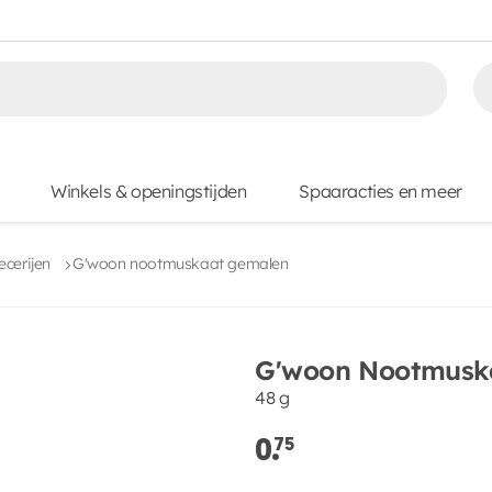
Winkels & openingstijden
Spaaracties en meer
ecerijen
G'woon nootmuskaat gemalen
G'woon Nootmusk
48 g
0.
75