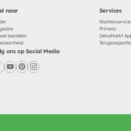
el naar
Services
der
Klantenservice
gazine
Primera
ak bestellen
DekaMarkt Ap
urzaamheid
Terugroepactie
lg ons op Social Media
facebook
youtube
pinterest
instagram