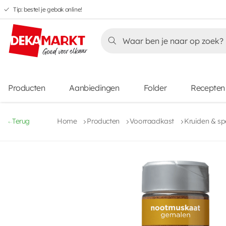
Tip: bestel je gebak online!
Overslaan
Overslaan
Overslaan
naar
naar
naar
Overslaan
hoofdnavigatie
hoofdinhoud
voettekstinhoud
naar
aanbiedingen
Producten
Aanbiedingen
Folder
Recepten
Terug
Home
Producten
Voorraadkast
Kruiden & sp