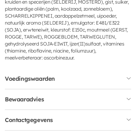
kruiden en specerijen (SELDERIJ, MOSTERD), gist, suiker,
plantaardige oliën (palm, koolzaad, zonnebloem),
SCHARRELKIPPENEI, aardappelzetmeel, uipoeder,
natuurlijk aroma (SELDERIJ), emulgator: E481/E322
(SOJA), erwteneiwit, kleurstof: E150c, moutmeel (GERST,
ROGGE, TARWE), ROGGEBLOEM, TARWEGLUTEN,
gehydrolyseerd SOJA-EIWIT, ijzer(II)sulfaat, vitamines
(thiamine, riboflavine, niacine, foliumzuur),
meelverbeteraar: ascorbinezuur.
Voedingswaarden
Bewaaradvies
Contactgegevens