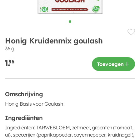
Honig Kruidenmix goulash
36 g
1.
95
Toevoegen
Omschrijving
Honig Basis voor Goulash
Ingrediënten
Ingrediënten: TARWEBLOEM, zetmeel, groenten (tomaat,
ui), specerijen (paprikapoeder, cayennepeper, kruidnagel),