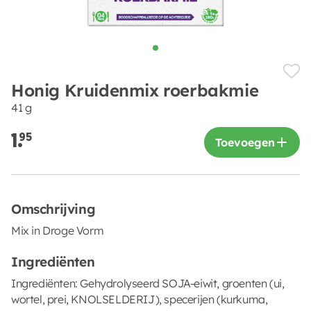
Honig Kruidenmix roerbakmie
41 g
1.
95
Toevoegen
Omschrijving
Mix in Droge Vorm
Ingrediënten
Ingrediënten: Gehydrolyseerd SOJA-eiwit, groenten (ui,
wortel, prei, KNOLSELDERIJ), specerijen (kurkuma,