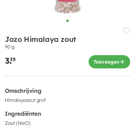
Jozo Himalaya zout
90 g
3.
39
Toevoegen
Omschrijving
Himalayazout grof
Ingrediënten
Zout (NaCl)