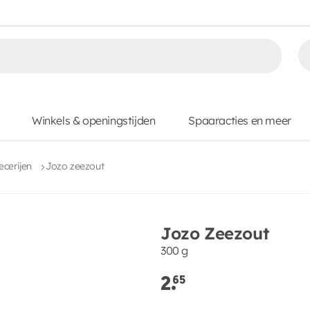
Winkels & openingstijden
Spaaracties en meer
ecerijen
Jozo zeezout
Jozo Zeezout
300 g
2.
65