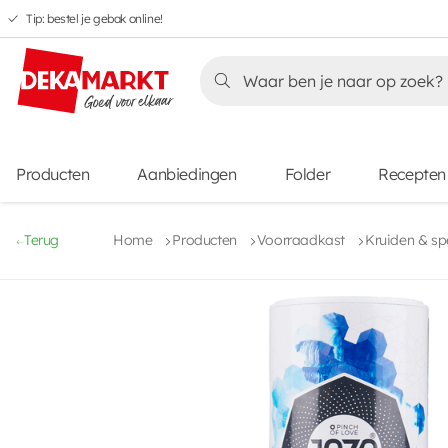
Tip: bestel je gebak online!
Overslaan
Overslaan
Overslaan
naar
naar
naar
Overslaan
hoofdnavigatie
hoofdinhoud
voettekstinhoud
naar
aanbiedingen
Producten
Aanbiedingen
Folder
Recepten
Terug
Home
Producten
Voorraadkast
Kruiden & sp