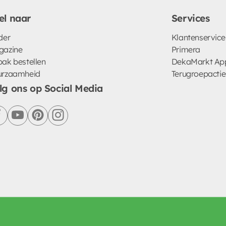
el naar
Services
der
Klantenservice
gazine
Primera
ak bestellen
DekaMarkt Ap
urzaamheid
Terugroepactie
lg ons op Social Media
facebook
youtube
pinterest
instagram