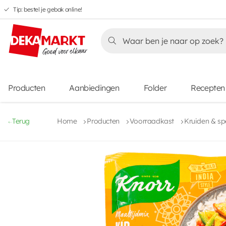
Tip: bestel je gebak online!
Overslaan
Overslaan
Overslaan
naar
naar
naar
Overslaan
hoofdnavigatie
hoofdinhoud
voettekstinhoud
naar
aanbiedingen
Producten
Aanbiedingen
Folder
Recepten
Terug
Home
Producten
Voorraadkast
Kruiden & sp