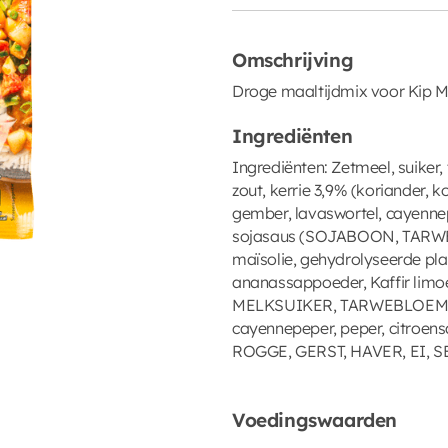
Omschrijving
Droge maaltijdmix voor Kip 
Ingrediënten
Ingrediënten: Zetmeel, suiker
zout, kerrie 3,9% (koriander, 
gember, lavaswortel, cayennep
sojasaus (SOJABOON, TARWE)
maïsolie, gehydrolyseerde plan
ananassappoeder, Kaffir limo
MELKSUIKER, TARWEBLOEM, ap
cayennepeper, peper, citroens
ROGGE, GERST, HAVER, EI, S
Voedingswaarden