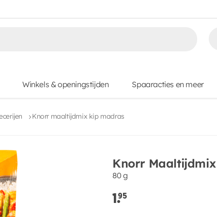
Winkels & openingstijden
Spaaracties en meer
ecerijen
Knorr maaltijdmix kip madras
Knorr Maaltijdmix
80 g
1.
95