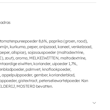
Madras
, tomatenpureepoeder 8,6%, paprika (groen, rood),
komijn, kurkuma, peper, anijszaad, kaneel, venkelzaad,
eper, allspice), sojasauspoeder (maltodextrine,
, zout), aroma, MELKEIWITTEN, maltodextrine,
taardige eiwitten, koriander, uipoeder 1,7%,
enbladpoeder, palmvet, knoflookpoeder,
pelpulppoeder, gember, korianderblad,
appoeder, gistextract, peterseliewortelpoeder. Kan
ELDERIJ, MOSTERD bevatten.