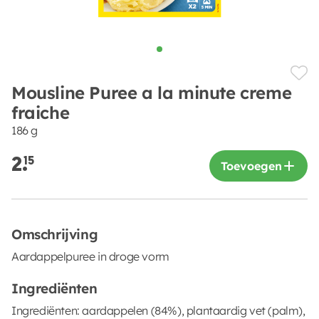
Mousline Puree a la minute creme
fraiche
186 g
2.
15
Toevoegen
Omschrijving
Aardappelpuree in droge vorm
Ingrediënten
Ingrediënten: aardappelen (84%), plantaardig vet (palm),