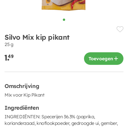
Silvo Mix kip pikant
25 g
1.
49
Toevoegen
Omschrijving
Mix voor Kip Pikant
Ingrediënten
INGREDIËNTEN: Specerijen 36.3% (paprika,
korianderzaad, knoflookpoeder, gedroogde ui, gember,