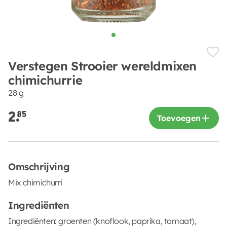
Verstegen Strooier wereldmixen
chimichurrie
28 g
2.
85
Toevoegen
Omschrijving
Mix chimichurri
Ingrediënten
Ingrediënten: groenten (knoflook, paprika, tomaat),