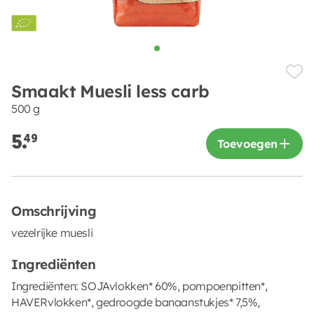
Smaakt Muesli less carb
500 g
5.
49
Toevoegen
Omschrijving
vezelrijke muesli
Ingrediënten
Ingrediënten: SOJAvlokken* 60%, pompoenpitten*,
HAVERvlokken*, gedroogde banaanstukjes* 7,5%,