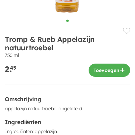
Tromp & Rueb Appelazijn
natuurtroebel
750 ml
2.
45
Toevoegen
Omschrijving
appelazijn natuurtroebel ongefilterd
Ingrediënten
Ingrediënten: appelazijn.