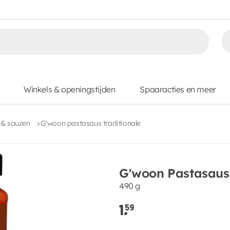
Winkels & openingstijden
Spaaracties en meer
 & sauzen
G'woon pastasaus traditionale
G'woon Pastasaus 
490 g
1.
59