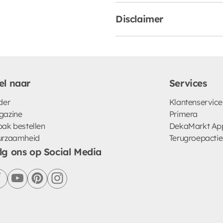
Disclaimer
el naar
Services
der
Klantenservice
gazine
Primera
ak bestellen
DekaMarkt Ap
urzaamheid
Terugroepactie
lg ons op Social Media
facebook
youtube
pinterest
instagram