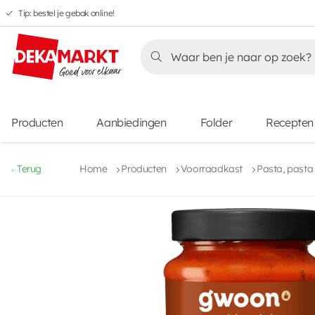
Tip: bestel je gebak online!
Overslaan
Overslaan
Overslaan
naar
naar
naar
Overslaan
hoofdnavigatie
hoofdinhoud
voettekstinhoud
naar
aanbiedingen
Producten
Aanbiedingen
Folder
Recepten
Terug
Home
Producten
Voorraadkast
Pasta, pasta