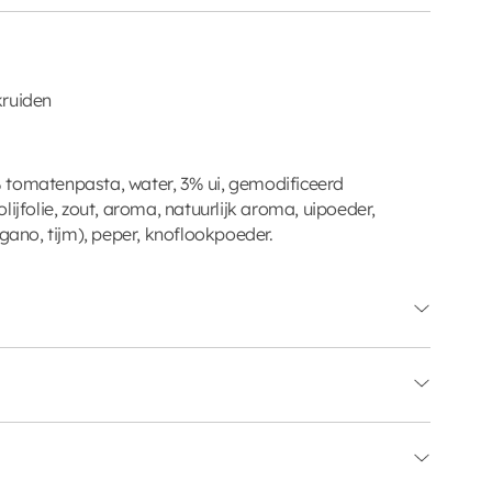
kruiden
 tomatenpasta, water, 3% ui, gemodificeerd
lijfolie, zout, aroma, natuurlijk aroma, uipoeder,
egano, tijm), peper, knoflookpoeder.