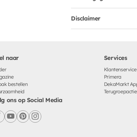
Disclaimer
el naar
Services
der
Klantenservice
gazine
Primera
ak bestellen
DekaMarkt Ap
urzaamheid
Terugroepactie
lg ons op Social Media
facebook
youtube
pinterest
instagram