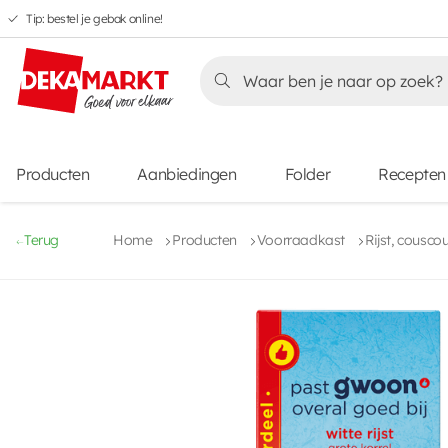
Tip: bestel je gebak online!
Overslaan
Overslaan
Overslaan
naar
naar
naar
Overslaan
hoofdnavigatie
hoofdinhoud
voettekstinhoud
naar
aanbiedingen
Producten
Aanbiedingen
Folder
Recepten
Terug
Home
Producten
Voorraadkast
Rijst, cousco