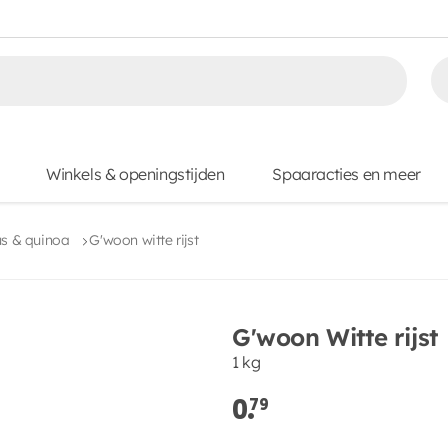
Winkels & openingstijden
Spaaracties en meer
us & quinoa
G'woon witte rijst
G'woon Witte rijst
1 kg
0.
79